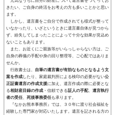
元気なうちに自分の財産について遺言書をつくってお
きたい、ご自身の終活をお考えの方も多いことかと思い
ます。
しかし、遺言書をご自分で作成されても様式が整って
いなかったり、いざというときに遺言書自体が見つから
ず、紛失してしまったことによって十分な効果が見込め
ないこともあります。
また、お近くにご親族等がいらっしゃらない方は、ご
自身の葬儀の手配や身の回り整理等、ご心配ではありま
せんか。
行政書士は、
自筆の遺言書が有効なものとなるよう文
案を作成
したり、家庭裁判所による検印の必要がない
公
正証書遺言の作成支援
に加え、遺言作成の際に必要とな
る
相財産目録の作成
・信頼できる
証人の手配
、
遺言執行
者の受任
、
死後事務委任
も承ります。
『なかお熊本事務所』では、３０年に渡り社会福祉を
経験した専門家が対応いたします。遺言を記される方の