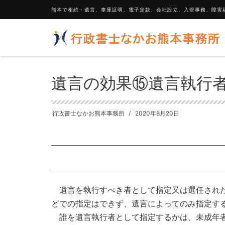
熊本で相続・遺言、車庫証明、電子定款、会社設立、入管事務、障害
HOME
相続手続の代行、遺言書作成の支援
遺言の効果⑮
遺言の効果⑮遺言執行
行政書士なかお熊本事務所
2020年8月20日
遺言を執行すべき者として指定又は選任された
どでの指定はできず、遺言によってのみ指定す
誰を遺言執行者として指定するかは、未成年者